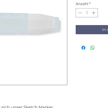
Anzahl
*
In
st sich unser Sketch Marker