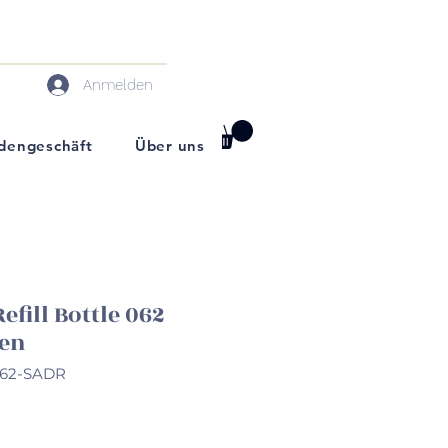
Anmelden
darf
dengeschäft
Über uns
efill Bottle 062
een
062-SADR