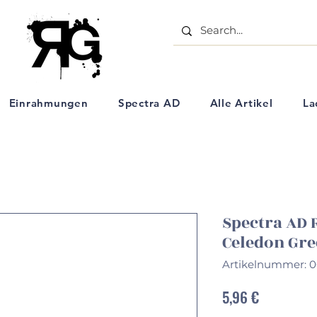
- Aquarell Kunstartikel - Einrahmungs Geschäft - Ölpastell Kreiden - Schulbedarf - Künstlerbe
Einrahmungen
Spectra AD
Alle Artikel
La
Spectra AD R
Celedon Gr
Artikelnummer: 
Preis
5,96 €