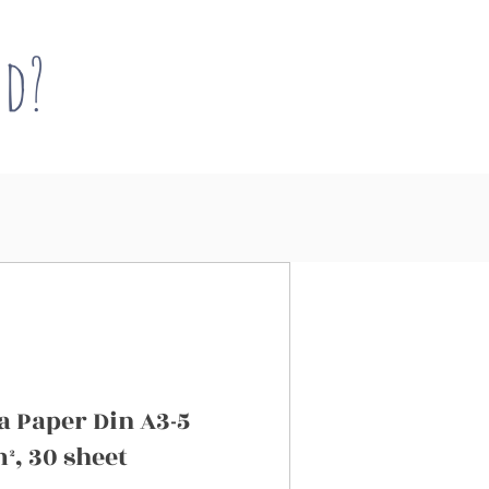
nd?
a Paper Din A3-5
², 30 sheet