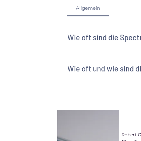
Allgemein
Wie oft sind die Spec
Unsere Alkohol-Marker sind bis zu 10 
Wie oft und wie sind 
Die Frage nach der Austausch-Häufig
Für den Austausch der Spitzen gibt e
Fasse mit Daumen und Zeigefing
zu verlieren.
Wer danach keine Finger waschen
Robert G