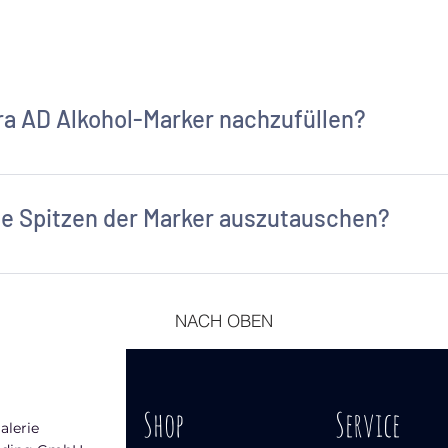
tra AD Alkohol-Marker nachzufüllen?
Mal befüllbar. Wir bieten dazu eine Refillertube an.
die Spitzen der Marker auszutauschen?
keit ist schnell zu beantworten: So oft wie Sie wünschen.
s zwei Tipps:
NACH OBEN
er die Spitze an und vorsichtig herausziehen. ! WICHTIG. Das Marker-
 will, nimmt für das Herausziehen der Spitze eine stabile Pinzette.
Shop
Service
alerie