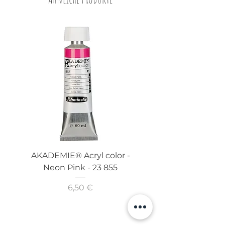
AKADEMIE® Acryl color -
AKADEMIE® Acryl co
Neon Pink - 23 855
Neon Orange - 23
Preis
6,50 €