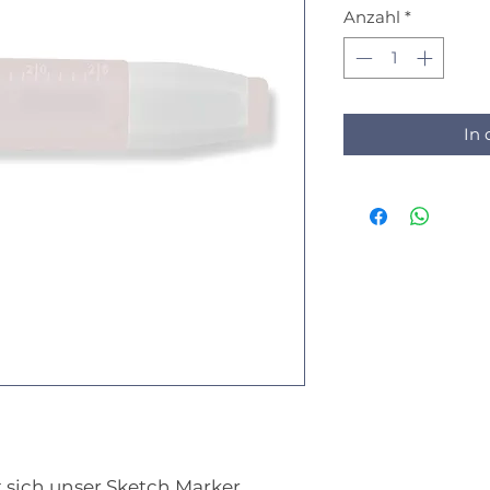
Anzahl
*
In
st sich unser Sketch Marker