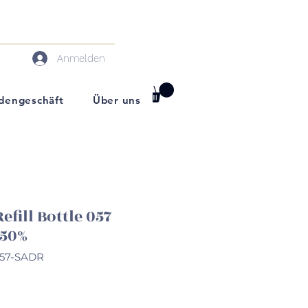
Anmelden
darf
dengeschäft
Über uns
efill Bottle 057
50%
057-SADR