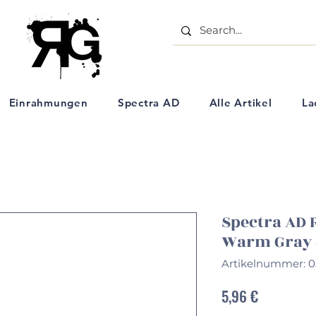
- Aquarell Kunstartikel - Einrahmungs Geschäft - Ölpastell Kreiden - Schulbedarf - Künstlerbe
Einrahmungen
Spectra AD
Alle Artikel
La
Spectra AD R
Warm Gray 
Artikelnummer: 
Preis
5,96 €