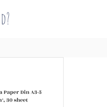
nd?
a Paper Din A3-5
², 30 sheet