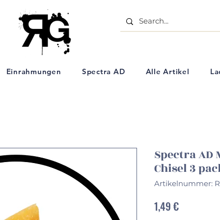
- Aquarell Kunstartikel - Einrahmungs Geschäft - Ölpastell Kreiden - Schulbedarf - Künstlerbe
Einrahmungen
Spectra AD
Alle Artikel
La
Spectra AD 
Chisel 3 pa
Artikelnummer: 
Preis
1,49 €