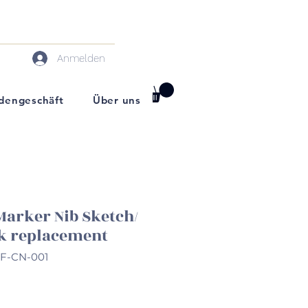
Anmelden
darf
dengeschäft
Über uns
Marker Nib Sketch/
ck replacement
RF-CN-001