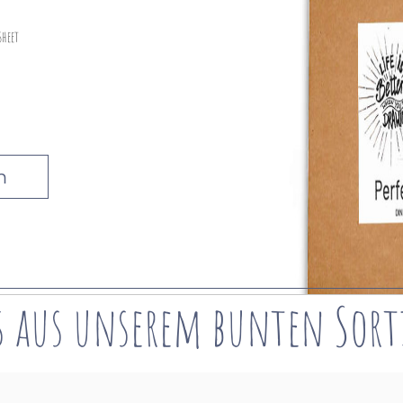
sheet
n
s aus unserem bunten
Sor