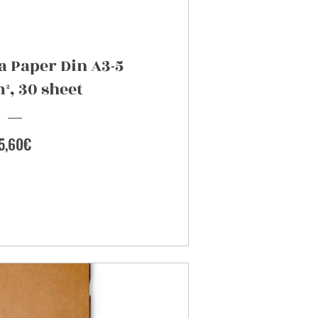
a Paper Din A3-5
², 30 sheet
Preis
5,60€