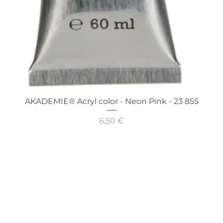
Schnellansicht
AKADEMIE® Acryl color - Neon Pink - 23 855
Preis
6,50 €