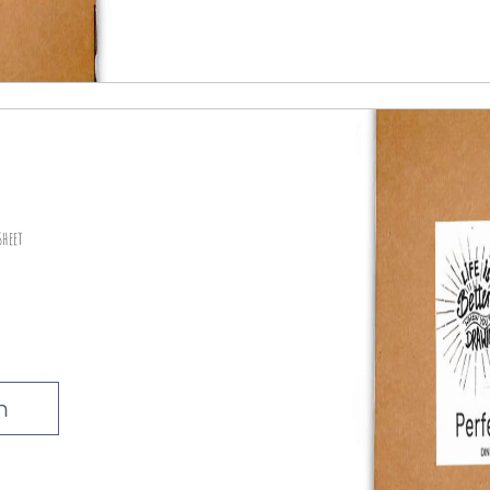
sheet
n