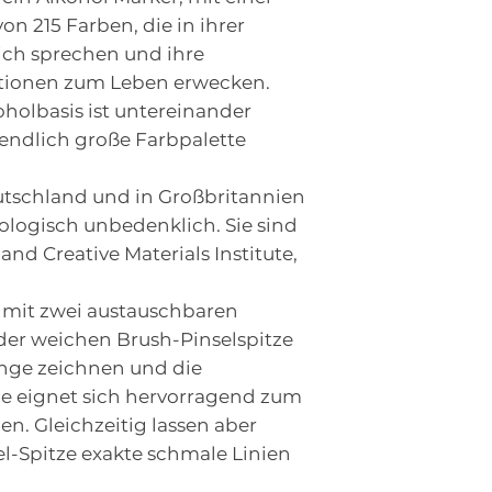
on 215 Farben, die in ihrer
sich sprechen und ihre
ationen zum Leben erwecken.
oholbasis ist untereinander
nendlich große Farbpalette
utschland und in Großbritannien
kologisch unbedenklich. Sie sind
 and Creative Materials Institute,
t mit zwei austauschbaren
 der weichen Brush-Pinselspitze
änge zeichnen und die
ze eignet sich hervorragend zum
n. Gleichzeitig lassen aber
l-Spitze exakte schmale Linien