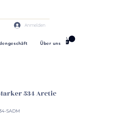
Anmelden
darf
dengeschäft
Über uns
Marker 534 Arctic
534-SADM