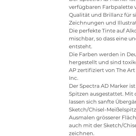
verfügbaren Farbpalette v
Qualität und Brillanz für 
Zeichnungen und Illustr
Die perfekte Tinte auf Alk
mischbar, so dass eine u
entsteht.
Die Farben werden in De
hergestellt und sind toxi
AP zertifiziert von The Art
Inc.
Der Spectra AD Marker is
Spitzen ausgestattet. Mit
lassen sich sanfte Überg
Sketch/Chisel-Meißelspit
Ausmalen grösserer Fläche
auch mit der Sketch/Chise
zeichnen.