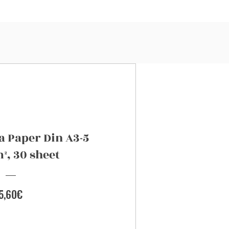
a Paper Din A3-5
², 30 sheet
Preis
5,60€