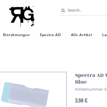
- Aquarell Kunstartikel - Einrahmungs Geschäft - Ölpastell Kreiden - Schulbedarf - Künstlerbe
Einrahmungen
Spectra AD
Alle Artikel
La
Spectra AD 
Blue
Artikelnummer: 
Preis
3,98 €