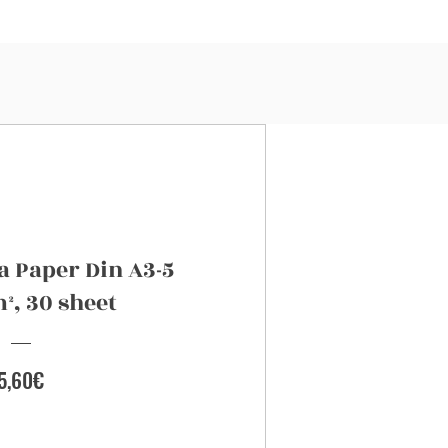
a Paper Din A3-5
², 30 sheet
Preis
5,60€