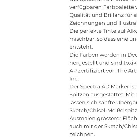
verfügbaren Farbpalette v
Qualität und Brillanz für 
Zeichnungen und Illustr
Die perfekte Tinte auf Alk
mischbar, so dass eine u
entsteht.
Die Farben werden in De
hergestellt und sind toxi
AP zertifiziert von The Art
Inc.
Der Spectra AD Marker is
Spitzen ausgestattet. Mit
lassen sich sanfte Überg
Sketch/Chisel-Meißelspit
Ausmalen grösserer Fläche
auch mit der Sketch/Chise
zeichnen.