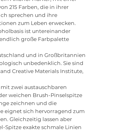
on 215 Farben, die in ihrer
sich sprechen und ihre
ationen zum Leben erwecken.
oholbasis ist untereinander
nendlich große Farbpalette
utschland und in Großbritannien
kologisch unbedenklich. Sie sind
 and Creative Materials Institute,
t mit zwei austauschbaren
 der weichen Brush-Pinselspitze
änge zeichnen und die
ze eignet sich hervorragend zum
n. Gleichzeitig lassen aber
l-Spitze exakte schmale Linien