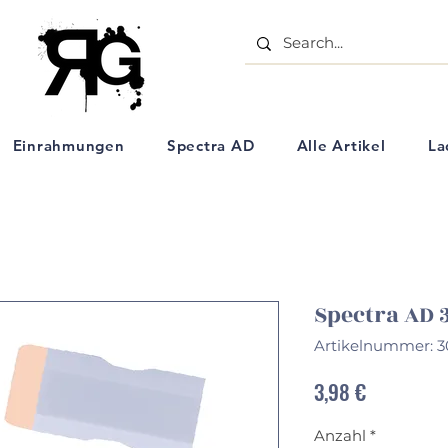
- Aquarell Kunstartikel - Einrahmungs Geschäft - Ölpastell Kreiden - Schulbedarf - Künstlerbe
Einrahmungen
Spectra AD
Alle Artikel
La
Spectra AD 
Artikelnummer: 
Preis
3,98 €
Anzahl
*