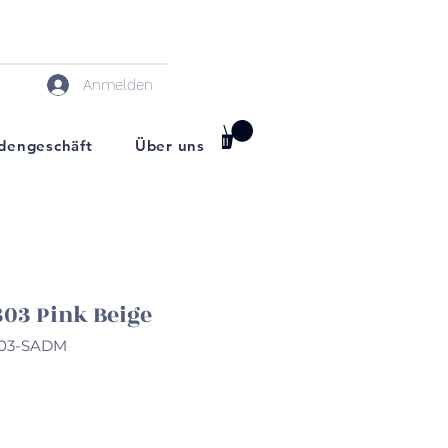
Anmelden
darf
dengeschäft
Über uns
303 Pink Beige
303-SADM