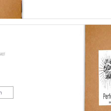
sheet
n